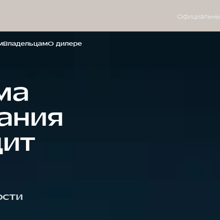
Официальны
м
Владельцам
О дилере
ма
ания
ит
ости