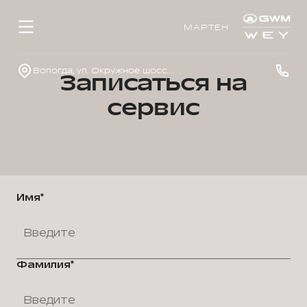
МАРТЕН
Вологда, ул. Окружное шоссе, д.33
Записаться на
сервис
Имя*
Фамилия*