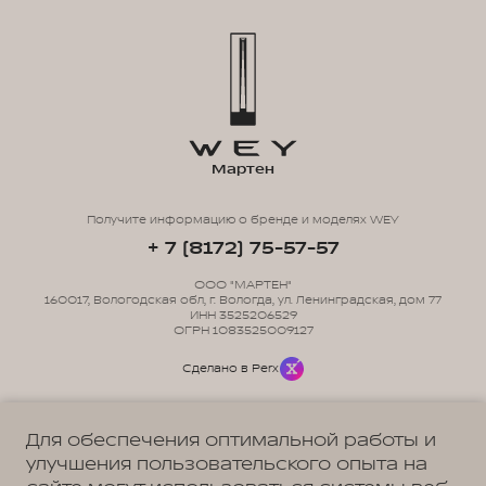
Мартен
Получите информацию о бренде и моделях WEY
+ 7 (8172) 75-57-57
ООО "МАРТЕН"
160017, Вологодская обл, г. Вологда, ул. Ленинградская, дом 77
ИНН 3525206529
ОГРН 1083525009127
Сделано в Perx
Для обеспечения оптимальной работы и
улучшения пользовательского опыта на
Политика обработки персональных данных