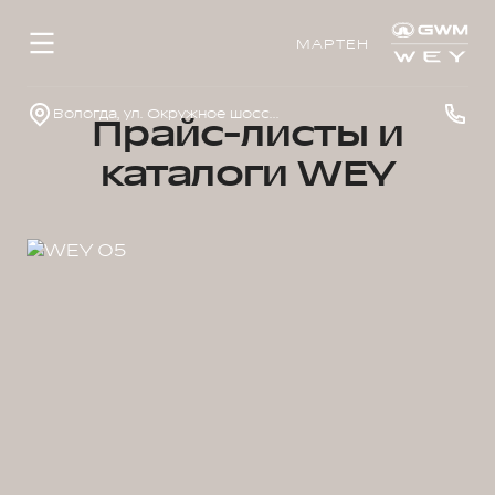
МАРТЕН
Вологда, ул. Окружное шоссе, д.33
Прайс-листы и
каталоги WEY