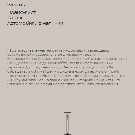
WEY 05
Прайс-лист
Каталог
Автомобили в наличии
* Вся представленная на сайте информация, касающаяся
автомобилей и сервисного обслуживания, носит
информационный характер и не является публичной офертой. Все
цены, указанные на данном сайте, носят информационный
характер. Для получения подробной информации просьба
обращаться к ближайшему официальному дилеру ООО «Грейт
Волл Мотор Рус» либо по телефону Горячей линии 8-800-555-03-
50. Опубликованная на данном сайте информация может быть
изменена в любое время без предварительного уведомления.