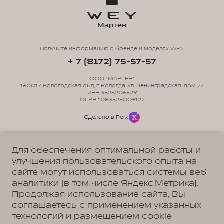
Мартен
Получите информацию о бренде и моделях WEY
+ 7 (8172) 75-57-57
ООО "МАРТЕН"
160017, Вологодская обл, г. Вологда, ул. Ленинградская, дом 77
ИНН 3525206529
ОГРН 1083525009127
Сделано в Perx
Для обеспечения оптимальной работы и
улучшения пользовательского опыта на
сайте могут использоваться системы веб-
Политика обработки персональных данных
Пользовательское соглашение
аналитики (в том числе Яндекс.Метрика).
Согласие на коммуникацию
Согласие на предоставление персональных данных третьим лицам
Продолжая использование сайта, Вы
Согласие на обработку ПД
соглашаетесь с применением указанных
технологий и размещением cookie-