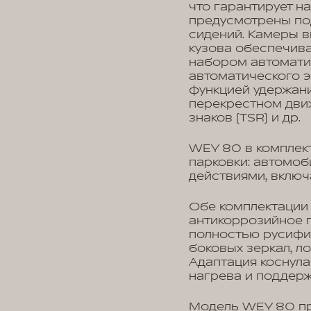
что гарантирует н
предусмотрены по
сидений. Камеры в
кузова обеспечив
набором автоматич
автоматического э
функцией удержани
перекрестном дви
знаков (TSR) и др.
WEY 80 в комплект
парковки: автомоб
действиями, включ
Обе комплектации 
антикоррозийное 
полностью русифи
боковых зеркал, л
Адаптация коснула
нагрева и поддерж
Модель WEY 80 пр