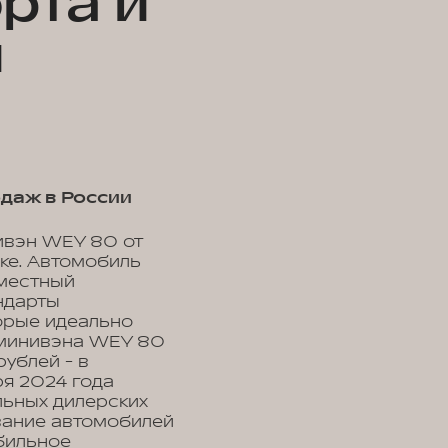
рта и
и
одаж в России
ивэн WEY 80 от
нке. Автомобиль
иместный
ндарты
торые идеально
 минивэна WEY 80
ублей - в
ря 2024 года
льных дилерских
вание автомобилей
бильное