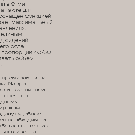
ля в 8-ми
а также для
 оснащен функцией
ивает максимальный
авлениях.
я единым
яд сидений
его ряда
в пропорции 40/60
ивать объем
.
и премиальности.
ожи Nappa
ка и поясничной
-точечного
одному
широком
здадут удобное
рен необходимый
аботает не только
альных кресла