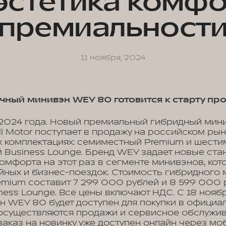
 эстетика комфо
премиальност
11 ноября, 2024
ный минивэн WEY 80 готовится к старту пр
 2024 года. Новый премиальный гибридный мин
ll Motor поступает в продажу на российском ры
х комплектациях: семиместный Premium и шест
 Business Lounge. Бренд WEY задает новые ста
омфорта на этот раз в сегменте минивэнов, ко
ейных и бизнес-поездок. Стоимость гибридного
emium составит 7 299 000 рублей и 8 599 000 р
ness Lounge. Все цены включают НДС. С 18 нояб
 WEY 80 будет доступен для покупки в официа
е осуществляются продажи и сервисное обслужи
аказ на новинку уже доступен онлайн через мо