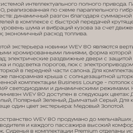
истемой интеллектуального полного привода. Г
0, реализованная по схеме параллельного гибр
еств: динамичный разгон благодаря суммарной
телей в комплексе с быстрой передачей крутящ
 уровень шума и вибраций кузова за счет движе
х; экономичный расход топлива.
той экстерьера новинки WEY 80 являются верт
выми хромированными линиями, форма которой 
д; электрические раздвижные двери с защитой 
ка и подсветка порогов, люк с электроприводом
оркой в передней части салона. Для комплекта
кже панорамная крыша с солнцезащитной шторк
иненной комплектации Business Lounge - потолок
 869 светодиодами и динамическими режимами.
минивэн WEY 80 доступен в следующих цветах:
лый, Полярный Зеленый, Дымчатый Серый. Для 
еще один цвет экстерьера: Медовый Золотой.
ространство WEY 80 продумано до мельчайших д
 водителя и каждого пассажира высокий комфор
к. Сиденья в комплектации Premium отделаны и