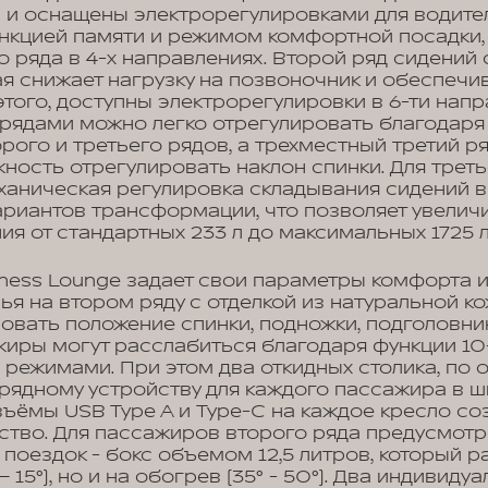
 и оснащены электрорегулировками для водите
нкцией памяти и режимом комфортной посадки, 
 ряда в 4-х направлениях. Второй ряд сидений
орая снижает нагрузку на позвоночник и обеспеч
того, доступны электрорегулировки в 6-ти напр
 рядами можно легко отрегулировать благодар
ого и третьего рядов, а трехместный третий р
ность отрегулировать наклон спинки. Для треть
ханическая регулировка складывания сидений 
ариантов трансформации, что позволяет увелич
ия от стандартных 233 л до максимальных 1725 л
ness Lounge задает свои параметры комфорта 
я на втором ряду с отделкой из натуральной к
овать положение спинки, подножки, подголовни
жиры могут расслабиться благодаря функции 10
режимами. При этом два откидных столика, по 
рядному устройству для каждого пассажира в 
зъёмы USB Type A и Type-C на каждое кресло со
ство. Для пассажиров второго ряда предусмот
 поездок - бокс объемом 12,5 литров, который р
– 15°), но и на обогрев (35° - 50°). Два индивиду