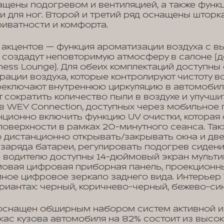
ащены подогревом и вентиляцией, а также функ
и для ног. Второй и третий ряд оснащены шторк
иватности и комфорта.
акцентов — функция ароматизации воздуха с в
 создадут неповторимую атмосферу в салоне (д
ness Lounge). Для обеих комплектаций доступны
рации воздуха, которые контролируют чистоту в
еключают внутреннюю циркуляцию в автомобиле
 сократить количество пыли в воздухе и улучшит
 WEY Connection, доступных через мобильное
ционно включить функцию UV очистки, которая
 поверхности в рамках 20-минутного сеанса. Та
дистанционно открывать/закрывать окна и две
 заряда батареи, регулировать подогрев сидени
е водителю доступны 14-дюймовый экран мульт
мовая цифровая приборная панель, проекционны
йное цифровое зеркало заднего вида. Интерьер
ариантах: черный, коричнево-черный, бежево-си
снащен обширным набором систем активной и
кас кузова автомобиля на 82% состоит из высо