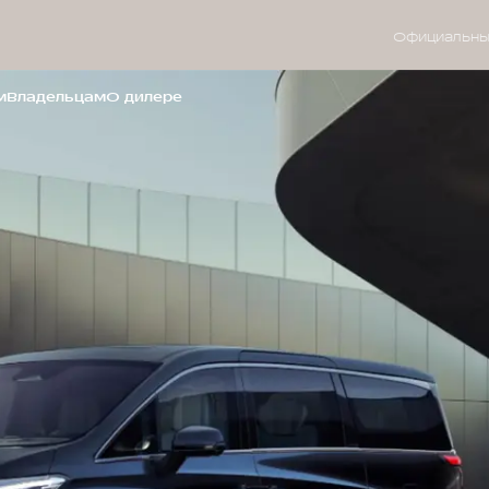
Официальны
м
Владельцам
О дилере