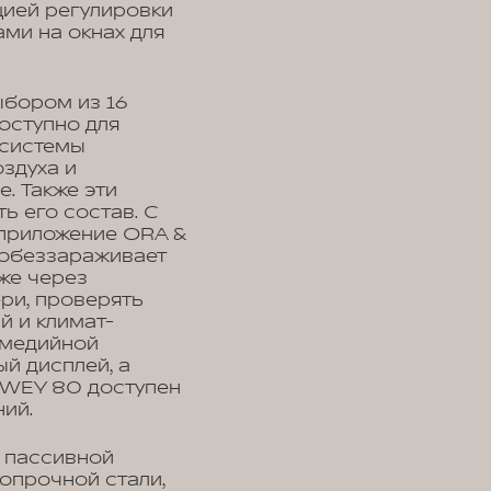
цией регулировки
ами на окнах для
ыбором из 16
оступно для
 системы
оздуха и
. Также эти
ь его состав. С
 приложение ORA &
 обеззараживает
кже через
ри, проверять
й и климат-
имедийной
й дисплей, а
 WEY 80 доступен
ний.
 пассивной
копрочной стали,