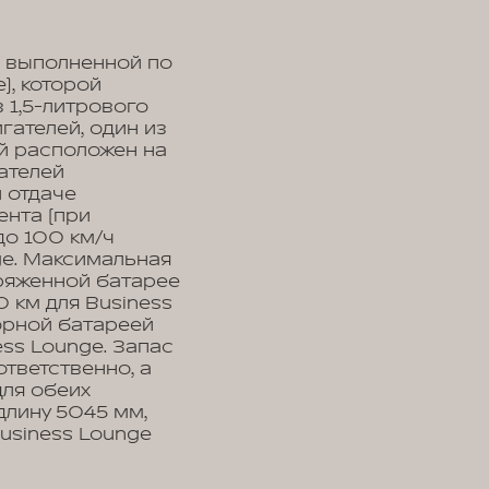
, выполненной по
), которой
 1,5-литрового
гателей, один из
ой расположен на
зателей
 отдаче
ента (при
до 100 км/ч
nge. Максимальная
зряженной батарее
0 км для Business
орной батареей
ess Lounge. Запас
ответственно, а
ля обеих
длину 5045 мм,
Business Lounge