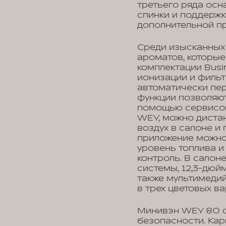
третьего ряда осн
спинки и поддержк
дополнительной пр
Среди изысканных 
ароматов, которые
комплектации Busi
ионизации и фильт
автоматически пер
функции позволяют
помощью сервисов
WEY, можно дистан
воздух в салоне и
приложение можно 
уровень топлива и
контроль. В салон
системы, 12,3-дюй
также мультимеди
в трех цветовых в
Минивэн WEY 80 о
безопасности. Кар