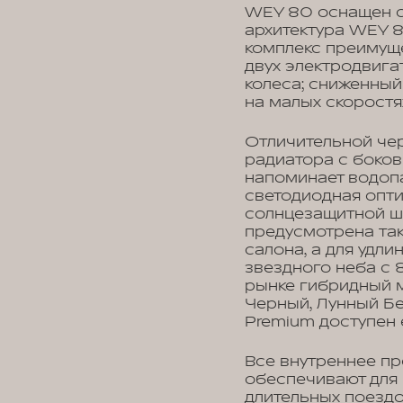
WEY 80 оснащен с
архитектура WEY 8
комплекс преимущ
двух электродвига
колеса; сниженный
на малых скоростя
Отличительной чер
радиатора с боко
напоминает водопа
светодиодная опти
солнцезащитной шт
предусмотрена та
салона, а для удл
звездного неба с
рынке гибридный 
Черный, Лунный Бе
Premium доступен 
Все внутреннее п
обеспечивают для
длительных поездо