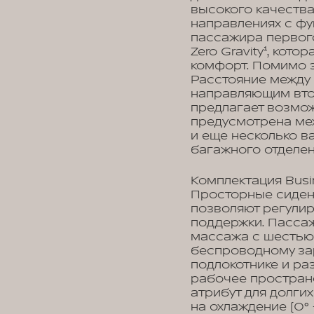
высокого качества
направлениях с фу
пассажира первого
Zero Gravity¹, кот
комфорт. Помимо э
Расстояние между
направляющим втор
предлагает возмож
предусмотрена ме
и еще несколько в
багажного отделен
Комплектация Busi
Просторные сидень
позволяют регулир
поддержки. Пасса
массажа с шестью 
беспроводному за
подлокотнике и ра
рабочее простран
атрибут для долгих
на охлаждение (0° 