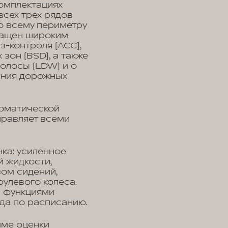
комплектациях
сех трех рядов
о всему периметру
нащен широким
-контроля (ACC),
зон (BSD), а также
полосы (LDW) и о
ания дорожных
томатической
правляет всеми
ка: усиленное
 жидкости,
ом сидений,
рулевого колеса.
а функциями
яда по расписанию.
мме оценки