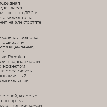
ибридная
ида, имеет
 мощности ДВС и
его момента на
ния на электротяге
икальная решетка
по дизайну
от защемления,
 и
ции Premium
ой в задней части
 с эффектом
 На российском
 Динамичный
комплектации
еталей, которые
т во время
скусственной кожей