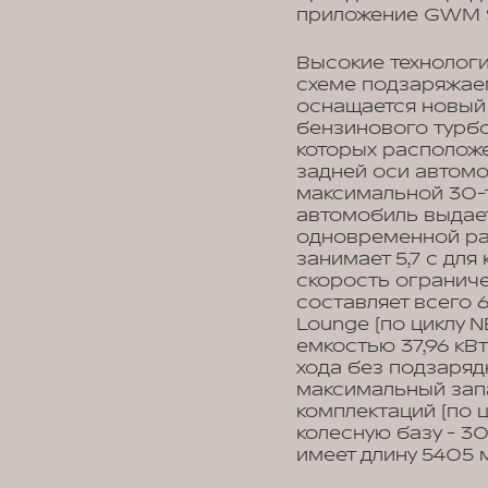
приложение GWM S
Высокие технологи
схеме подзаряжаемо
оснащается новый 
бензинового турбо
которых расположе
задней оси автомоб
максимальной 30-т
автомобиль выдает
одновременной раб
занимает 5,7 с для
скорость ограниче
составляет всего 6
Lounge (по циклу 
емкостью 37,96 кВт
хода без подзарядк
максимальный зап
комплектаций (по 
колесную базу - 3
имеет длину 5405 м