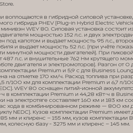
tore.
и воплощаются в гибридной силовой установке
го гибрида PHEV (Plug-in Hybrid Electric Vehicle
минивэн WEY 80. Силовая установка состоит из
двигателя мощностью 152 л.с. и двух электродви
н под капотом и выдает мощность 95 л.с., втор
иля и выдает мощность 52 л.с. (при учёте пока
и минутной мощности двигателей). При пиковой
 487 л.с. и внушительные 762 Нм крутящего мом
оте двигателя и электромоторов). Разгон от 0 
 комплектации Premium и 5,9 с для Business Lou
на на отметке 170 км/ч. Расход топлива при ра
,5 л/100 км для комплектации Premium и 6,7 л/10
NEDC). WEY 80 оснащен литий-ионной аккумулят
⋅ч в комплектации Premium и 44,28 кВт⋅ч в Busin
и на электротяге составляет 160 км и 183 км со
ас хода в комбинированном режиме — 800 км д
циклу NEDC). Кузов комплектации Premium имеет 
085 мм и клиренс – 155 мм, кузов комплектации 
м, колесную базу - 3275 мм и клиренс – 145 мм.