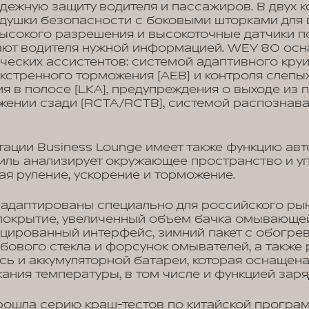
адежную защиту водителя и пассажиров. В двух 
душки безопасности с боковыми шторками для в
ысокого разрешения и высокоточные датчики п
ают водителя нужной информацией. WEY 80 ос
еских ассистентов: системой адаптивного круиз
кстренного торможения (AEB) и контроля слепых 
я в полосе (LKA), предупреждения о выходе из 
жении сзади (RCTA/RCTB), системой распознав
ации Business Lounge имеет также функцию ав
иль анализирует окружающее пространство и у
ая руление, ускорение и торможение.
адаптированы специально для российского рын
покрытие, увеличенный объем бачка омывающей
цированный интерфейс, зимний пакет с обогрев
обового стекла и форсунок омывателей, а также 
сь и аккумуляторной батареи, которая оснащен
ания температуры, в том числе и функцией зар
ошла серию краш-тестов по китайской програ