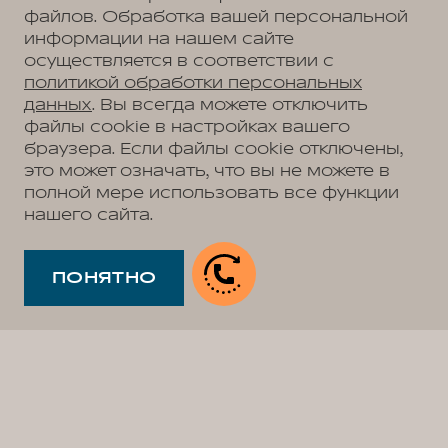
файлов. Обработка вашей персональной
информации на нашем сайте
осуществляется в соответствии с
политикой обработки персональных
данных
. Вы всегда можете отключить
файлы cookie в настройках вашего
браузера. Если файлы cookie отключены,
это может означать, что вы не можете в
полной мере использовать все функции
нашего сайта.
ПОНЯТНО
Откройте для себя выгодные условия на
автомобили WEY в рамках специального
предложения «WEY уик-энд»*. Только с 17 по 19
апреля 2026 у официальных дилеров по
продаже автомобилей WEY доступна выгода