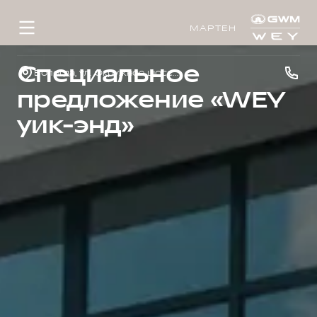
МАРТЕН
Специальное
Вологда, ул. Окружное шоссе, д.33
предложение «WEY
уик-энд»