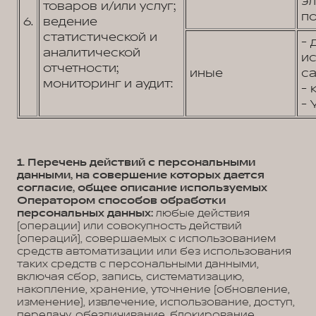
э
товаров и/или услуг;
по
6.
ведение
статистической и
- 
аналитической
и
отчетности;
иные
са
мониторинг и аудит:
- 
- 
1. Перечень действий с персональными
данными, на совершение которых дается
согласие, общее описание используемых
Оператором способов обработки
персональных данных:
любые действия
(операции) или совокупность действий
(операций), совершаемых с использованием
средств автоматизации или без использования
таких средств с персональными данными,
включая сбор, запись, систематизацию,
накопление, хранение, уточнение (обновление,
изменение), извлечение, использование, доступ,
передачу, обезличивание, блокирование,