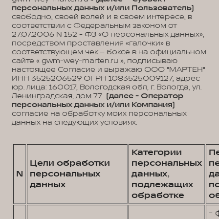
персональных данных и/или Пользователь)
свободно, своей волей и в своем интересе, в
соответствии с Федеральным законом от
27.07.2006 N 152 - ФЗ «О персональных данных»,
посредством проставления «галочки» в
соответствующем чек – боксе в на официальном
сайте « gwm-wey-marten.ru », подписываю
настоящее Согласие и выражаю ООО "МАРТЕН"
ИНН 3525206529 ОГРН 1083525009127, адрес
юр. лица: 160017, Вологодская обл, г. Вологда, ул.
Ленинградская, дом 77
(далее - Оператор
персональных данных и/или Компания)
согласие на обработку моих персональных
данных на следующих условиях:
Категории
П
Цели обработки
персональных
п
N
персональных
данных,
д
данных
подлежащих
п
обработке
о
- 