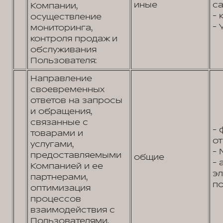
иные
са
Компании,
- 
осуществление
- 
мониторинга,
контроля продаж и
обслуживания
Пользователя:
Направление
своевременных
ответов на запросы
и обращения,
связанные с
- 
товарами и
от
услугами,
- 
предоставляемыми
общие
- 
Компанией и ее
э
партнерами,
по
оптимизация
процессов
взаимодействия с
Пользователями,