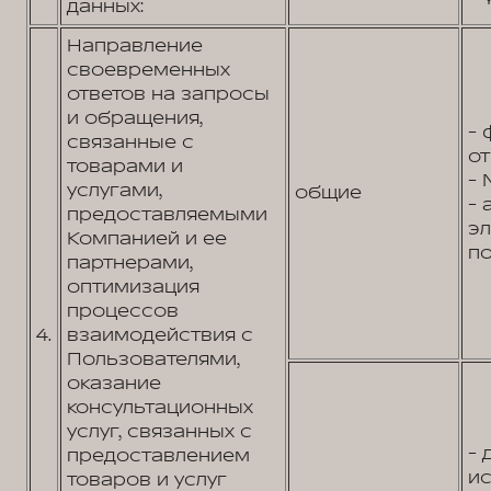
данных:
Направление
своевременных
ответов на запросы
и обращения,
- 
связанные с
от
товарами и
- 
услугами,
общие
- 
предоставляемыми
э
Компанией и ее
по
партнерами,
оптимизация
процессов
4.
взаимодействия с
Пользователями,
оказание
консультационных
услуг, связанных с
- 
предоставлением
и
товаров и услуг