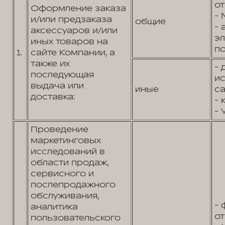
от
Оформление заказа
- 
и/или предзаказа
общие
- 
аксессуаров и/или
э
иных товаров на
по
1.
сайте Компании, а
также их
- 
последующая
и
выдача или
иные
са
доставка:
- 
- 
Проведение
маркетинговых
исследований в
области продаж,
сервисного и
послепродажного
обслуживания,
- 
аналитика
от
пользовательского