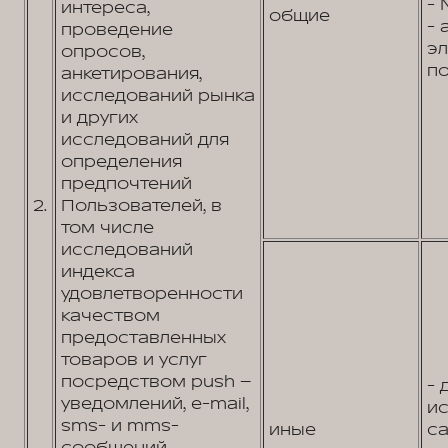
- 
интереса,
общие
- 
проведение
э
опросов,
по
анкетирования,
исследований рынка
и других
исследований для
определения
предпочтений
2.
Пользователей, в
том числе
исследований
индекса
удовлетворенности
качеством
предоставленных
товаров и услуг
посредством push –
- 
уведомлений, e-mail,
и
sms- и mms-
иные
са