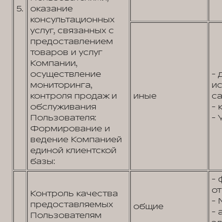
5.
оказание
консультационных
услуг, связанных с
предоставлением
товаров и услуг
Компании,
осуществление
- 
мониторинга,
и
контроля продаж и
иные
са
обслуживания
- 
Пользователя:
- 
Формирование и
ведение Компанией
единой клиентской
базы:
- 
от
Контроль качества
- 
предоставляемых
общие
- 
Пользователям