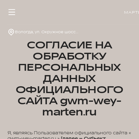
МАРТ
Вологда, ул. Окружное шоссе, д.33
СОГЛАСИЕ НА
ОБРАБОТКУ
ПЕРСОНАЛЬНЫХ
ДАННЫХ
ОФИЦИАЛЬНОГО
САЙТА gwm-wey-
marten.ru
Я, являясь Пользователем официального сайта «
gwm-wey-marten.ru »
(далее – Субъект