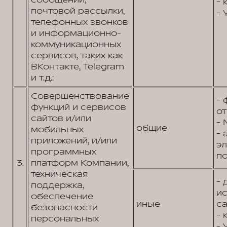
сообщений,
- 
почтовой рассылки,
- 
телефонных звонков
и информационно-
коммуникационных
сервисов, таких как
ВКонтакте, Telegram
и т.д.:
Совершенствование
- 
функций и сервисов
от
сайтов и/или
- 
общие
мобильных
- 
приложений, и/или
э
программных
по
3.
платформ Компании,
техническая
- 
поддержка,
и
обеспечение
иные
са
безопасности
- 
персональных
- 