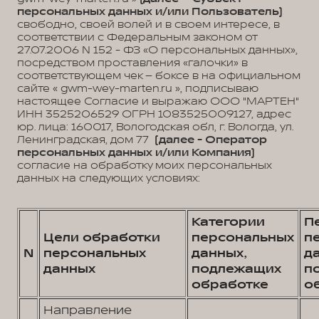
персональных данных и/или Пользователь)
свободно, своей волей и в своем интересе, в
соответствии с Федеральным законом от
27.07.2006 N 152 - ФЗ «О персональных данных»,
посредством проставления «галочки» в
соответствующем чек – боксе в на официальном
сайте « gwm-wey-marten.ru », подписываю
настоящее Согласие и выражаю ООО "МАРТЕН"
ИНН 3525206529 ОГРН 1083525009127, адрес
юр. лица: 160017, Вологодская обл, г. Вологда, ул.
Ленинградская, дом 77
(далее - Оператор
персональных данных и/или Компания)
согласие на обработку моих персональных
данных на следующих условиях:
Категории
П
Цели обработки
персональных
п
N
персональных
данных,
д
данных
подлежащих
п
обработке
о
Направление