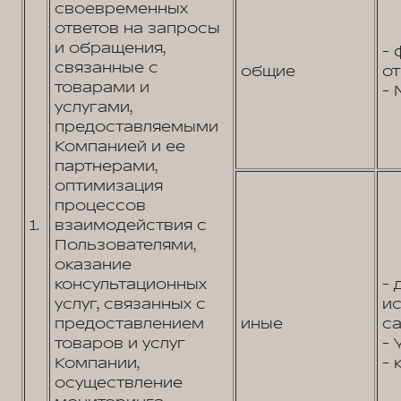
своевременных
ответов на запросы
и обращения,
- 
связанные с
общие
от
товарами и
- 
услугами,
предоставляемыми
Компанией и ее
партнерами,
оптимизация
процессов
1.
взаимодействия с
Пользователями,
оказание
консультационных
- 
услуг, связанных с
и
предоставлением
иные
са
товаров и услуг
- 
Компании,
- 
осуществление