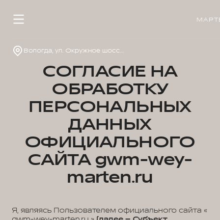
МАРТ
Вологда, ул. Окружное шоссе, д.33
СОГЛАСИЕ НА
ОБРАБОТКУ
ПЕРСОНАЛЬНЫХ
ДАННЫХ
ОФИЦИАЛЬНОГО
САЙТА gwm-wey-
marten.ru
Я, являясь Пользователем официального сайта «
gwm-wey-marten.ru »
(далее – Субъект