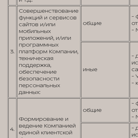
и т.д.:
Совершенствование
- 
функций и сервисов
общие
от
сайтов и/или
- 
мобильных
приложений, и/или
программных
3.
платформ Компании,
- 
техническая
и
поддержка,
иные
са
обеспечение
- 
безопасности
- 
персональных
данных:
- 
общие
от
- 
Формирование и
ведение Компанией
- 
4.
единой клиентской
и