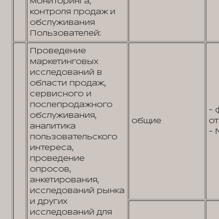
мониторинга,
контроля продаж и
обслуживания
Пользователей:
Проведение
маркетинговых
исследований в
области продаж,
сервисного и
послепродажного
- 
обслуживания,
общие
от
аналитика
- 
пользовательского
интереса,
проведение
опросов,
анкетирования,
исследований рынка
и других
исследований для