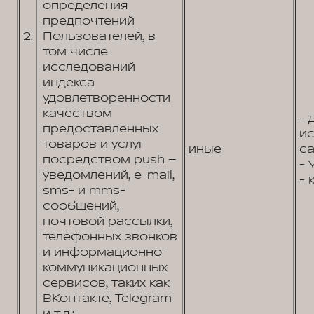
определения
предпочтений
2.
Пользователей, в
том числе
исследований
индекса
удовлетворенности
качеством
- 
предоставленных
и
товаров и услуг
иные
са
посредством push –
- 
уведомлений, e-mail,
- 
sms- и mms-
сообщений,
почтовой рассылки,
телефонных звонков
и информационно-
коммуникационных
сервисов, таких как
ВКонтакте, Telegram