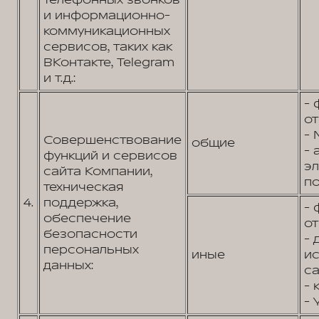
телефонных звонков
и информационно-
коммуникационных
сервисов, таких как
ВКонтакте, Telegram
и т.д.:
- 
от
- 
Совершенствование
общие
- 
функций и сервисов
э
сайта Компании,
по
техническая
4.
поддержка,
- 
обеспечение
от
безопасности
- 
персональных
иные
и
данных:
са
- 
- 