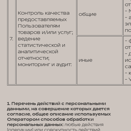
от
- 
Контроль качества
общие
- 
предоставляемых
э
Пользователям
по
товаров и/или услуг;
7.
ведение
- 
статистической и
от
аналитической
- 
отчетности;
иные
и
мониторинг и аудит:
са
- 
- 
1. Перечень действий с персональными
данными, на совершение которых дается
согласие, общее описание используемых
Оператором способов обработки
персональных данных:
любые действия
(операции) или совокупность действий