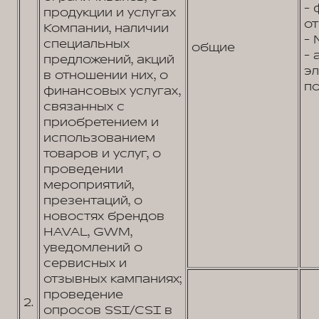
- 
продукции и услугах
от
Компании, наличии
- 
специальных
общие
- 
предложений, акций
э
в отношении них, о
по
финансовых услугах,
связанных с
приобретением и
использованием
товаров и услуг, о
проведении
мероприятий,
презентаций, о
новостях брендов
HAVAL, GWM,
уведомлений о
сервисных и
отзывных кампаниях;
проведение
2.
опросов SSI/CSI в