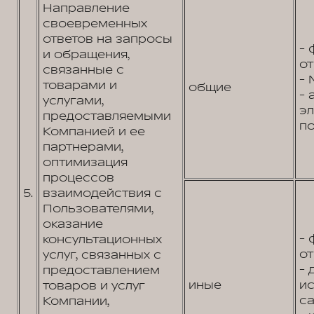
Направление
своевременных
ответов на запросы
- 
и обращения,
от
связанные с
- 
товарами и
общие
- 
услугами,
э
предоставляемыми
по
Компанией и ее
партнерами,
оптимизация
процессов
5.
взаимодействия с
Пользователями,
оказание
- 
консультационных
от
услуг, связанных с
- 
предоставлением
иные
и
товаров и услуг
са
Компании,