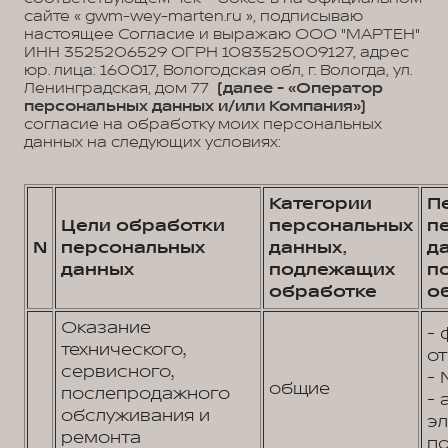
сайте « gwm-wey-marten.ru », подписываю
настоящее Согласие и выражаю ООО "МАРТЕН"
ИНН 3525206529 ОГРН 1083525009127, адрес
юр. лица: 160017, Вологодская обл, г. Вологда, ул.
Ленинградская, дом 77
(далее - «Оператор
персональных данных и/или Компания»)
согласие на обработку моих персональных
данных на следующих условиях:
Категории
П
Цели обработки
персональных
п
N
персональных
данных,
д
данных
подлежащих
п
обработке
о
Оказание
- 
технического,
от
сервисного,
- 
общие
послепродажного
- 
обслуживания и
э
ремонта
по