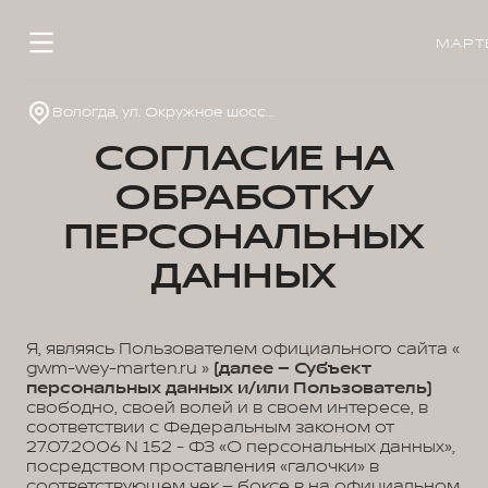
МАРТ
Вологда, ул. Окружное шоссе, д.33
СОГЛАСИЕ НА
ОБРАБОТКУ
ПЕРСОНАЛЬНЫХ
ДАННЫХ
Я, являясь Пользователем официального сайта «
gwm-wey-marten.ru »
(далее – Субъект
персональных данных и/или Пользователь)
свободно, своей волей и в своем интересе, в
соответствии с Федеральным законом от
27.07.2006 N 152 - ФЗ «О персональных данных»,
посредством проставления «галочки» в
соответствующем чек – боксе в на официальном