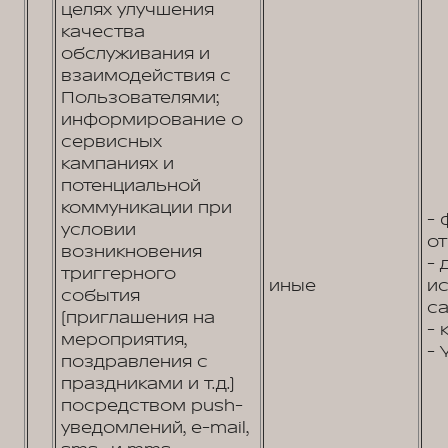
целях улучшения
качества
обслуживания и
взаимодействия с
Пользователями;
информирование о
сервисных
кампаниях и
потенциальной
коммуникации при
- 
условии
от
возникновения
- 
триггерного
иные
и
события
са
(приглашения на
- 
мероприятия,
- 
поздравления с
праздниками и т.д.)
посредством push-
уведомлений, e-mail,