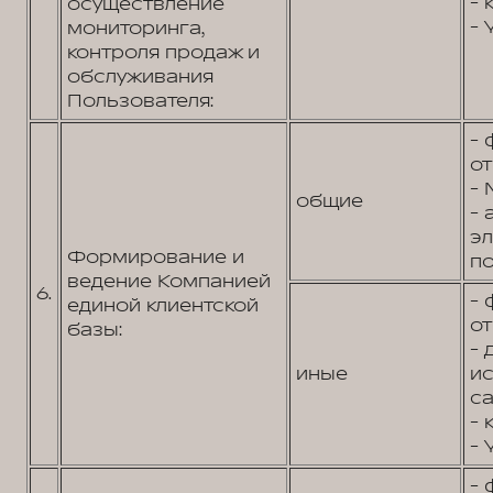
- 
осуществление
- 
мониторинга,
контроля продаж и
обслуживания
Пользователя:
- 
от
- 
общие
- 
э
Формирование и
по
ведение Компанией
6.
- 
единой клиентской
от
базы:
- 
иные
и
са
- 
- 
- 