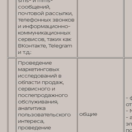
sms- и mms-
сообщений,
почтовой рассылки,
телефонных звонков
и информационно-
коммуникационных
сервисов, таких как
ВКонтакте, Telegram
и т.д.:
Проведение
маркетинговых
исследований в
области продаж,
сервисного и
послепродажного
- 
обслуживания,
от
аналитика
- 
общие
пользовательского
- 
интереса,
э
проведение
по