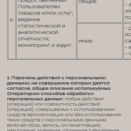
предоставляемых
общие
- 
Пользователям
э
товаров и/или услуг;
по
6.
ведение
статистической и
- 
аналитической
и
отчетности;
иные
са
мониторинг и аудит:
- 
- 
1. Перечень действий с персональными
данными, на совершение которых дается
согласие, общее описание используемых
Оператором способов обработки
персональных данных:
любые действия
(операции) или совокупность действий
(операций), совершаемых с использованием
средств автоматизации или без использования
таких средств с персональными данными,
включая сбор, запись, систематизацию,
накопление, хранение, уточнение (обновление,