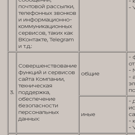
сообщений,
- 
почтовой рассылки,
- 
телефонных звонков
и информационно-
коммуникационных
сервисов, таких как
ВКонтакте, Telegram
и т.д.:
- 
от
Совершенствование
- 
функций и сервисов
общие
- 
сайта Компании,
э
техническая
по
3.
поддержка,
обеспечение
- 
безопасности
и
персональных
иные
са
данных:
- 
- 