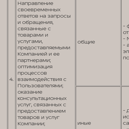
Направление
своевременных
ответов на запросы
и обращения,
- 
связанные с
от
товарами и
- 
услугами,
общие
- 
предоставляемыми
э
Компанией и ее
по
партнерами;
оптимизация
процессов
4.
взаимодействия с
Пользователями;
оказание
консультационных
услуг, связанных с
- 
предоставлением
и
товаров и услуг
иные
са
Компании;