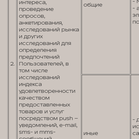
- 
интереса,
общие
- 
проведение
э
опросов,
по
анкетирования,
исследований рынка
и других
исследований для
определения
предпочтений
2.
Пользователей, в
том числе
исследований
индекса
удовлетворенности
качеством
предоставленных
товаров и услуг
посредством push –
- 
уведомлений, e-mail,
и
sms- и mms-
иные
са