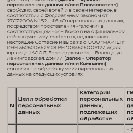
персональных данных и/или Пользователь)
свободно, своей волей и в своем интересе, в
соответствии с Федеральным законом от
27.07.2006 N 152 - ФЗ «О персональных данных»,
посредством проставления «галочки» в
соответствующем чек – боксе в на официальном
сайте « gwm-wey-marten.ru », подписываю
настоящее Согласие и выражаю ООО "МАРТЕН"
ИНН 3525206529 ОГРН 1083525009127, адрес
юр. лица: 160017, Вологодская обл, г. Вологда, ул.
Ленинградская, дом 77
(далее - Оператор
персональных данных и/или Компания)
согласие на обработку моих персональных
данных на следующих условиях:
Категории
П
Цели обработки
персональных
п
N
персональных
данных,
д
данных
подлежащих
п
обработке
о
- 