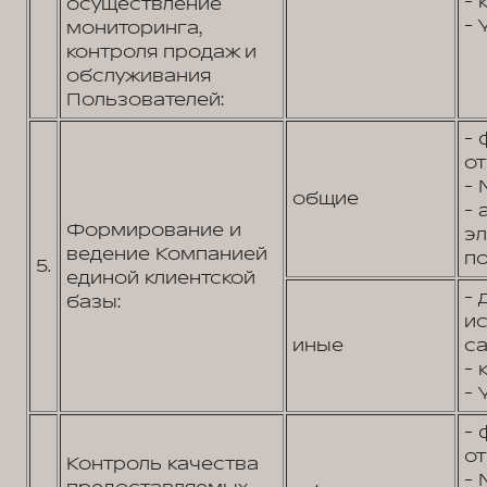
- 
осуществление
- 
мониторинга,
контроля продаж и
обслуживания
Пользователей:
- 
от
- 
общие
- 
Формирование и
э
ведение Компанией
по
5.
единой клиентской
- 
базы:
и
иные
са
- 
- 
- 
от
Контроль качества
- 