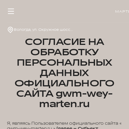
МАРТ
Вологда, ул. Окружное шоссе, д.33
СОГЛАСИЕ НА
ОБРАБОТКУ
ПЕРСОНАЛЬНЫХ
ДАННЫХ
ОФИЦИАЛЬНОГО
САЙТА gwm-wey-
marten.ru
Я, являясь Пользователем официального сайта «
gwm-wey-marten.ru »
(далее – Субъект