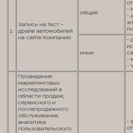
от
- 
общие
- 
э
Запись на тест –
по
1.
драйв автомобилей
на сайте Компании:
- 
и
иные
са
- 
- 
Проведение
маркетинговых
исследований в
области продаж,
сервисного и
послепродажного
обслуживания,
- 
аналитика
от
пользовательского